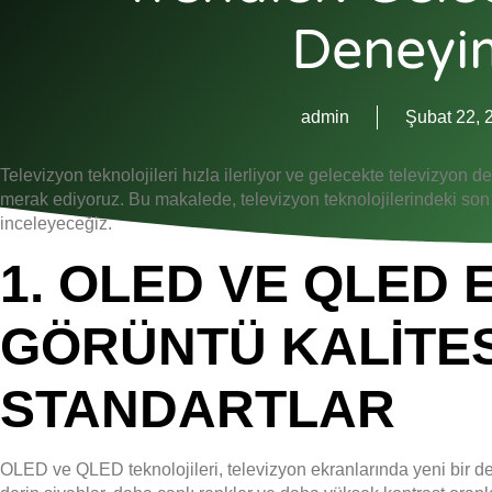
Deneyi
admin
Şubat 22, 
Televizyon teknolojileri hızla ilerliyor ve gelecekte televizyon
merak ediyoruz. Bu makalede, televizyon teknolojilerindeki son
inceleyeceğiz.
1.
OLED VE QLED 
GÖRÜNTÜ KALITES
STANDARTLAR
OLED ve QLED teknolojileri, televizyon ekranlarında yeni bir dev