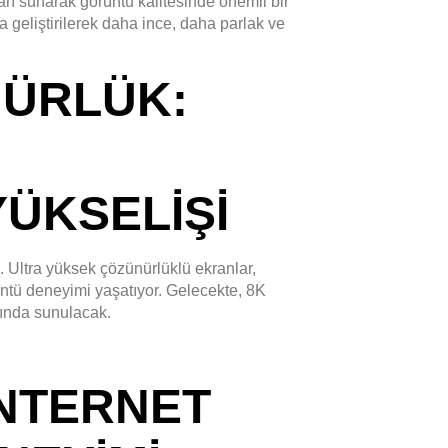
arı sunarak görüntü kalitesinde önemli bir
 geliştirilerek daha ince, daha parlak ve
NÜRLÜK:
ÜKSELIŞI
 Ultra yüksek çözünürlüklü ekranlar,
üntü deneyimi yaşatıyor. Gelecekte, 8K
tında sunulacak.
 İNTERNET