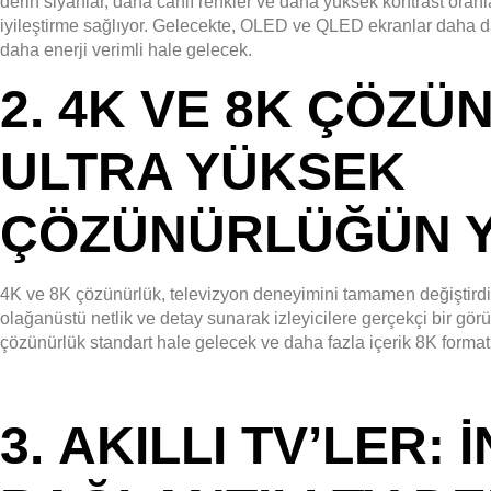
derin siyahlar, daha canlı renkler ve daha yüksek kontrast oranl
iyileştirme sağlıyor. Gelecekte, OLED ve QLED ekranlar daha da
daha enerji verimli hale gelecek.
2.
4K VE 8K ÇÖZÜ
ULTRA YÜKSEK
ÇÖZÜNÜRLÜĞÜN Y
4K ve 8K çözünürlük, televizyon deneyimini tamamen değiştirdi.
olağanüstü netlik ve detay sunarak izleyicilere gerçekçi bir gör
çözünürlük standart hale gelecek ve daha fazla içerik 8K forma
3.
AKILLI TV’LER: