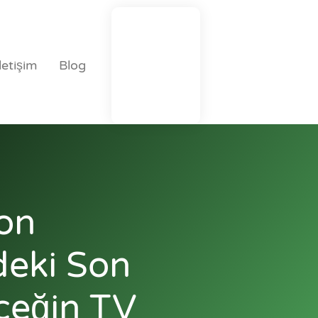
İletişim
Blog
yon
deki Son
ceğin TV