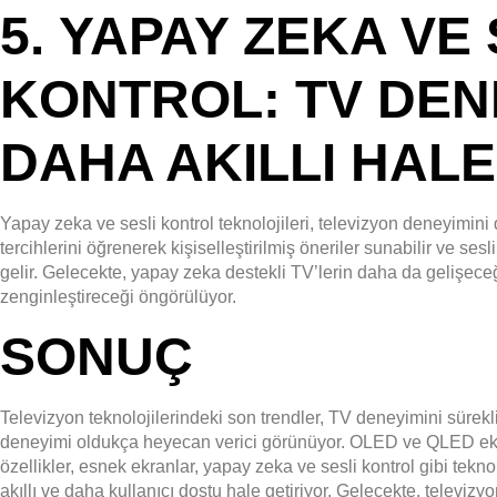
5.
YAPAY ZEKA VE 
KONTROL: TV DEN
DAHA AKILLI HAL
Yapay zeka ve sesli kontrol teknolojileri, televizyon deneyimini da
tercihlerini öğrenerek kişiselleştirilmiş öneriler sunabilir ve sesl
gelir. Gelecekte, yapay zeka destekli TV’lerin daha da gelişece
zenginleştireceği öngörülüyor.
SONUÇ
Televizyon teknolojilerindeki son trendler, TV deneyimini sürekli
deneyimi oldukça heyecan verici görünüyor. OLED ve QLED ekran
özellikler, esnek ekranlar, yapay zeka ve sesli kontrol gibi tekno
akıllı ve daha kullanıcı dostu hale getiriyor. Gelecekte, televizy