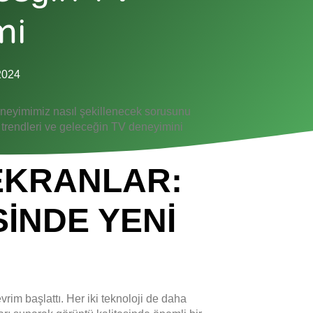
mi
2024
 deneyimimiz nasıl şekillenecek sorusunu
 trendleri ve geleceğin TV deneyimini
EKRANLAR:
INDE YENI
rim başlattı. Her iki teknoloji de daha