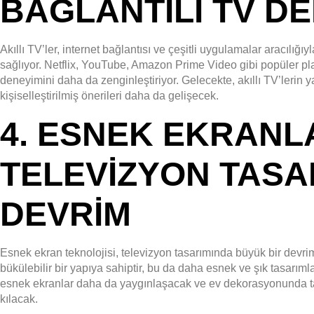
BAĞLANTILI TV DE
Akıllı TV’ler, internet bağlantısı ve çeşitli uygulamalar aracılığıy
sağlıyor. Netflix, YouTube, Amazon Prime Video gibi popüler pl
deneyimini daha da zenginleştiriyor. Gelecekte, akıllı TV’lerin y
kişiselleştirilmiş önerileri daha da gelişecek.
4.
ESNEK EKRANL
TELEVIZYON TASA
DEVRIM
Esnek ekran teknolojisi, televizyon tasarımında büyük bir devrim 
bükülebilir bir yapıya sahiptir, bu da daha esnek ve şık tasarı
esnek ekranlar daha da yaygınlaşacak ve ev dekorasyonunda 
kılacak.