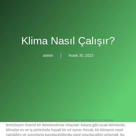
Klima Nasıl Çalışır?
admin
Aralık 30, 2023
Klima, sıcak hava dönemlerinde iç mekânları serinleten ve havayı
temizleyen önemli bir iklimlendirme cihazıdır. Adana gibi sıcak iklimlerde,
klimalar ev ve iş yerlerinde hayati bir rol oynar. Ancak, bir klimanın nasıl
çalıştığını ve sorunlarla karşılaşıldığında nasıl onarılacağını anlamak, bu