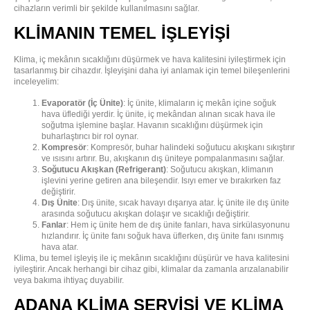
cihazların verimli bir şekilde kullanılmasını sağlar.
KLIMANIN TEMEL İŞLEYIŞI
Klima, iç mekânın sıcaklığını düşürmek ve hava kalitesini iyileştirmek için
tasarlanmış bir cihazdır. İşleyişini daha iyi anlamak için temel bileşenlerini
inceleyelim:
Evaporatör (İç Ünite)
: İç ünite, klimaların iç mekân içine soğuk
hava üflediği yerdir. İç ünite, iç mekândan alınan sıcak hava ile
soğutma işlemine başlar. Havanın sıcaklığını düşürmek için
buharlaştırıcı bir rol oynar.
Kompresör
: Kompresör, buhar halindeki soğutucu akışkanı sıkıştırır
ve ısısını artırır. Bu, akışkanın dış üniteye pompalanmasını sağlar.
Soğutucu Akışkan (Refrigerant)
: Soğutucu akışkan, klimanın
işlevini yerine getiren ana bileşendir. Isıyı emer ve bırakırken faz
değiştirir.
Dış Ünite
: Dış ünite, sıcak havayı dışarıya atar. İç ünite ile dış ünite
arasında soğutucu akışkan dolaşır ve sıcaklığı değiştirir.
Fanlar
: Hem iç ünite hem de dış ünite fanları, hava sirkülasyonunu
hızlandırır. İç ünite fanı soğuk hava üflerken, dış ünite fanı ısınmış
hava atar.
Klima, bu temel işleyiş ile iç mekânın sıcaklığını düşürür ve hava kalitesini
iyileştirir. Ancak herhangi bir cihaz gibi, klimalar da zamanla arızalanabilir
veya bakıma ihtiyaç duyabilir.
ADANA KLIMA SERVISI VE KLIMA