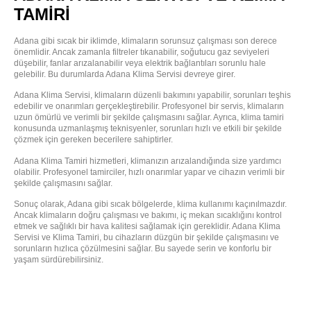
TAMIRI
Adana gibi sıcak bir iklimde, klimaların sorunsuz çalışması son derece
önemlidir. Ancak zamanla filtreler tıkanabilir, soğutucu gaz seviyeleri
düşebilir, fanlar arızalanabilir veya elektrik bağlantıları sorunlu hale
gelebilir. Bu durumlarda Adana Klima Servisi devreye girer.
Adana Klima Servisi, klimaların düzenli bakımını yapabilir, sorunları teşhis
edebilir ve onarımları gerçekleştirebilir. Profesyonel bir servis, klimaların
uzun ömürlü ve verimli bir şekilde çalışmasını sağlar. Ayrıca, klima tamiri
konusunda uzmanlaşmış teknisyenler, sorunları hızlı ve etkili bir şekilde
çözmek için gereken becerilere sahiptirler.
Adana Klima Tamiri hizmetleri, klimanızın arızalandığında size yardımcı
olabilir. Profesyonel tamirciler, hızlı onarımlar yapar ve cihazın verimli bir
şekilde çalışmasını sağlar.
Sonuç olarak, Adana gibi sıcak bölgelerde, klima kullanımı kaçınılmazdır.
Ancak klimaların doğru çalışması ve bakımı, iç mekan sıcaklığını kontrol
etmek ve sağlıklı bir hava kalitesi sağlamak için gereklidir. Adana Klima
Servisi ve Klima Tamiri, bu cihazların düzgün bir şekilde çalışmasını ve
sorunların hızlıca çözülmesini sağlar. Bu sayede serin ve konforlu bir
yaşam sürdürebilirsiniz.