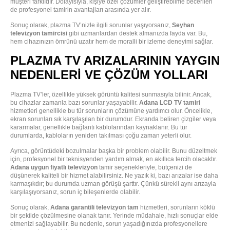
müşteri farklıdır. Dolayısıyla, kişiye özel çözümler geliştirebilme becerileri
de profesyonel tamirin avantajları arasında yer alır.
Sonuç olarak, plazma TV’nizle ilgili sorunlar yaşıyorsanız,
Seyhan
televizyon tamircisi
gibi uzmanlardan destek almanızda fayda var. Bu,
hem cihazınızın ömrünü uzatır hem de moralli bir izleme deneyimi sağlar.
PLAZMA TV ARIZALARININ YAYGIN
NEDENLERI VE ÇÖZÜM YOLLARI
Plazma TV’ler, özellikle yüksek görüntü kalitesi sunmasıyla bilinir. Ancak,
bu cihazlar zamanla bazı sorunlar yaşayabilir.
Adana LCD TV tamiri
hizmetleri genellikle bu tür sorunların çözümüne yardımcı olur. Öncelikle,
ekran sorunları sık karşılaşılan bir durumdur. Ekranda beliren çizgiler veya
kararmalar, genellikle bağlantı kablolarından kaynaklanır. Bu tür
durumlarda, kabloların yeniden takılması çoğu zaman yeterli olur.
Ayrıca, görüntüdeki bozulmalar başka bir problem olabilir. Bunu düzeltmek
için, profesyonel bir teknisyenden yardım almak, en akıllıca tercih olacaktır.
Adana uygun fiyatlı televizyon
tamir seçenekleriyle, bütçenizi de
düşünerek kaliteli bir hizmet alabilirsiniz. Ne yazık ki, bazı arızalar ise daha
karmaşıkdır; bu durumda uzman görüşü şarttır. Çünkü sürekli aynı arızayla
karşılaşıyorsanız, sorun iç bileşenlerde olabilir.
Sonuç olarak,
Adana garantili televizyon tam
hizmetleri, sorunların köklü
bir şekilde çözülmesine olanak tanır. Yerinde müdahale, hızlı sonuçlar elde
etmenizi sağlayabilir. Bu nedenle, sorun yaşadığınızda profesyonellere