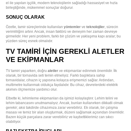
el ile yapılan işçilik, modern teknolojilerin sağladığı hassasiyet ve hızla
birleştiğinde, mükemmel sonuçlar doğurur.
SONUÇ OLARAK
Özetle, tamir süreçlerinde kullanılan
yöntemler
ve
teknolojiler
, sürecin
verimliliğini artırır. Ancak, insan faktörü ve deneyim her zaman devreye
girmelidir. Her yeni problem, farklı bir çözüm ve yaklaşıma kapı aralar; bu
yüzden süreç esnek olmalıdır.
TV TAMIRI İÇIN GEREKLI ALETLER
VE EKIPMANLAR
TV tamiri yaparken, doğru
aletler
ve ekipmanlar edinmek önemlidir. İlk
olarak, bir tornavida seti temin etmeliyiz. Farklı başlıklara sahip
tornavidalar, cihazın iç yapısına kolayca erişmemizi sağlar. Ardından,
multimetre kullanmak oldukça faydalıdır. Bu cihaz, devrelerdeki elektrik
akımını ölçmemize yardımcı olur.
Elbette ki, lehimleme ekipmanları da işimizi kolaylaştırır. Lehim telini ve
lehim tabancasını unutmamalıyız. Ancak, bunları kullanırken dikkatli olmak
gerekir; aksi takdirde cihazımıza zarar verebiliriz. Ek olarak, bir çalışma
masası ve temiz bir alan oluşturmak, düzeni sağlamak açısından önemlidir.
Bazen küçük parçalara zarar verebiliriz ve kaybettiklerimiz can sıkıcı
olabiliyor.