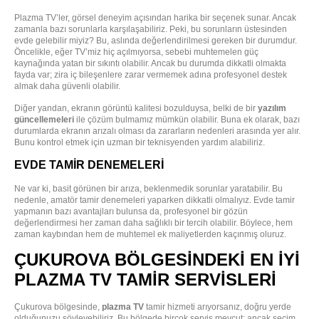
Plazma TV’ler, görsel deneyim açısından harika bir seçenek sunar. Ancak
zamanla bazı sorunlarla karşılaşabiliriz. Peki, bu sorunların üstesinden
evde gelebilir miyiz? Bu, aslında değerlendirilmesi gereken bir durumdur.
Öncelikle, eğer TV’miz hiç açılmıyorsa, sebebi muhtemelen güç
kaynağında yatan bir sıkıntı olabilir. Ancak bu durumda dikkatli olmakta
fayda var; zira iç bileşenlere zarar vermemek adına profesyonel destek
almak daha güvenli olabilir.
Diğer yandan, ekranın görüntü kalitesi bozulduysa, belki de bir
yazılım
güncellemeleri
ile çözüm bulmamız mümkün olabilir. Buna ek olarak, bazı
durumlarda ekranın arızalı olması da zararların nedenleri arasında yer alır.
Bunu kontrol etmek için uzman bir teknisyenden yardım alabiliriz.
EVDE TAMIR DENEMELERI
Ne var ki, basit görünen bir arıza, beklenmedik sorunlar yaratabilir. Bu
nedenle, amatör tamir denemeleri yaparken dikkatli olmalıyız. Evde tamir
yapmanın bazı avantajları bulunsa da, profesyonel bir gözün
değerlendirmesi her zaman daha sağlıklı bir tercih olabilir. Böylece, hem
zaman kaybından hem de muhtemel ek maliyetlerden kaçınmış oluruz.
ÇUKUROVA BÖLGESINDEKI EN İYI
PLAZMA TV TAMIR SERVISLERI
Çukurova bölgesinde,
plazma TV
tamir hizmeti arıyorsanız, doğru yerde
olduğunuzu söyleyebiliriz. Bu bölgede birçok servis mevcut; ancak seçim