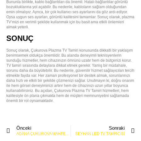
Bununla birlikte, kablo bağlantıları da önemli. Hatalı bağlantılar görüntü
bozukluklarına yol açabilir. Bu nedenle, kabloların sağlam olduğundan
emin olmalıyız. Ayrıca, bir çok kullanıcı ses ayarlarını da göz ardı ediyor.
Oysa uygun ses ayarları, görüntü kalitesini tamamlar. Sonuç olarak, plazma
TV’mizi en verimli şekilde kullanmak için bu basit ama etkili önlemleri
almak yeterli.
SONUÇ
Sonuç olarak, Çukurova Plazma TV Tamiri konusunda dikkatli bir yaklaşım
benimsemek oldukça önemlidir. Bu alanda deneyimli teknisyenlerin
sunduğu hizmetler, hem cihazınızın ömrünü uzatır hem de bütçenizi korur.
TV tamiri sırasında detaylara dikkat etmek gerekir. Yanlış bir müdahale,
sorunu daha da büyütebilir. Bu nedenle, güvenilir hizmet sağlayıcıları tercih
etmekte fayda var. Her zaman profesyonel bir destek almak, sorunlarınızı
daha hızlı ve etkili bir şekilde çözmenizi sağlar. Unutmayın ki, doğru onarım
ile hem görsel deneyiminizi artırır hem de cihazınızı uzun yıllar boyunca
kullanabilirsiniz. Bu açıdan, Çukurova Plazma TV Tamiri hizmetleri, hem
kalitesiyle ön plana çıkmakta hem de müşteri memnuniyetini sağlamada
önemli bir rol oynamaktadır.
Önceki
Sonraki
ADANA ÇUKUROVA MAHFESIĞMAZ MAHALLESI TELEVIZYON SERVISI
SEYHAN LED TV TAMIRCISI