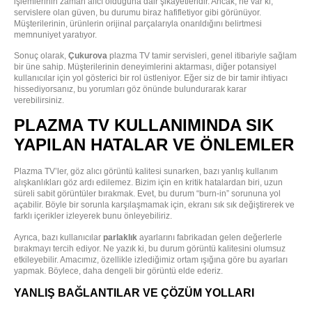
işlemlerinin zaman alıcı olduğuna dair şikayetleridir. Ancak, ne var ki,
servislere olan güven, bu durumu biraz hafifletiyor gibi görünüyor.
Müşterilerinin, ürünlerin orijinal parçalarıyla onarıldığını belirtmesi
memnuniyet yaratıyor.
Sonuç olarak,
Çukurova
plazma TV tamir servisleri, genel itibariyle sağlam
bir üne sahip. Müşterilerinin deneyimlerini aktarması, diğer potansiyel
kullanıcılar için yol gösterici bir rol üstleniyor. Eğer siz de bir tamir ihtiyacı
hissediyorsanız, bu yorumları göz önünde bulundurarak karar
verebilirsiniz.
PLAZMA TV KULLANIMINDA SIK
YAPILAN HATALAR VE ÖNLEMLER
Plazma TV’ler, göz alıcı görüntü kalitesi sunarken, bazı yanlış kullanım
alışkanlıkları göz ardı edilemez. Bizim için en kritik hatalardan biri, uzun
süreli sabit görüntüler bırakmak. Evet, bu durum “burn-in” sorununa yol
açabilir. Böyle bir sorunla karşılaşmamak için, ekranı sık sık değiştirerek ve
farklı içerikler izleyerek bunu önleyebiliriz.
Ayrıca, bazı kullanıcılar
parlaklık
ayarlarını fabrikadan gelen değerlerle
bırakmayı tercih ediyor. Ne yazık ki, bu durum görüntü kalitesini olumsuz
etkileyebilir. Amacımız, özellikle izlediğimiz ortam ışığına göre bu ayarları
yapmak. Böylece, daha dengeli bir görüntü elde ederiz.
YANLIŞ BAĞLANTILAR VE ÇÖZÜM YOLLARI