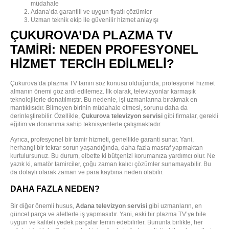
müdahale
Adana’da garantili ve uygun fiyatlı çözümler
Uzman teknik ekip ile güvenilir hizmet anlayışı
ÇUKUROVA’DA PLAZMA TV
TAMIRI: NEDEN PROFESYONEL
HIZMET TERCIH EDILMELI?
Çukurova’da plazma TV tamiri söz konusu olduğunda, profesyonel hizmet
almanın önemi göz ardı edilemez. İlk olarak, televizyonlar karmaşık
teknolojilerle donatılmıştır. Bu nedenle, işi uzmanlarına bırakmak en
mantıklısıdır. Bilmeyen birinin müdahale etmesi, sorunu daha da
derinleştirebilir. Özellikle,
Çukurova televizyon servisi
gibi firmalar, gerekli
eğitim ve donanıma sahip teknisyenlerle çalışmaktadır.
Ayrıca, profesyonel bir tamir hizmeti, genellikle garanti sunar. Yani,
herhangi bir tekrar sorun yaşandığında, daha fazla masraf yapmaktan
kurtulursunuz. Bu durum, elbette ki bütçenizi korumanıza yardımcı olur. Ne
yazık ki, amatör tamirciler, çoğu zaman kalıcı çözümler sunamayabilir. Bu
da dolaylı olarak zaman ve para kaybına neden olabilir.
DAHA FAZLA NEDEN?
Bir diğer önemli husus,
Adana televizyon servisi
gibi uzmanların, en
güncel parça ve aletlerle iş yapmasıdır. Yani, eski bir plazma TV’ye bile
uygun ve kaliteli yedek parçalar temin edebilirler. Bununla birlikte, her