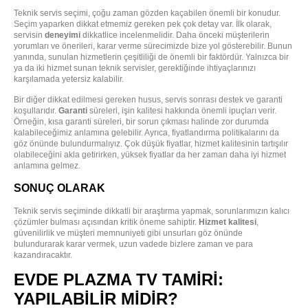
Teknik servis seçimi, çoğu zaman gözden kaçabilen önemli bir konudur.
Seçim yaparken dikkat etmemiz gereken pek çok detay var. İlk olarak,
servisin
deneyimi
dikkatlice incelenmelidir. Daha önceki müşterilerin
yorumları ve önerileri, karar verme sürecimizde bize yol gösterebilir. Bunun
yanında, sunulan hizmetlerin çeşitliliği de önemli bir faktördür. Yalnızca bir
ya da iki hizmet sunan teknik servisler, gerektiğinde ihtiyaçlarınızı
karşılamada yetersiz kalabilir.
Bir diğer dikkat edilmesi gereken husus, servis sonrası destek ve garanti
koşullarıdır.
Garanti
süreleri, işin kalitesi hakkında önemli ipuçları verir.
Örneğin, kısa garanti süreleri, bir sorun çıkması halinde zor durumda
kalabileceğimiz anlamına gelebilir. Ayrıca, fiyatlandırma politikalarını da
göz önünde bulundurmalıyız. Çok düşük fiyatlar, hizmet kalitesinin tartışılır
olabileceğini akla getirirken, yüksek fiyatlar da her zaman daha iyi hizmet
anlamına gelmez.
SONUÇ OLARAK
Teknik servis seçiminde dikkatli bir araştırma yapmak, sorunlarımızın kalıcı
çözümler bulması açısından kritik öneme sahiptir.
Hizmet kalitesi
,
güvenilirlik ve müşteri memnuniyeti gibi unsurları göz önünde
bulundurarak karar vermek, uzun vadede bizlere zaman ve para
kazandıracaktır.
EVDE PLAZMA TV TAMIRI:
YAPILABILIR MIDIR?