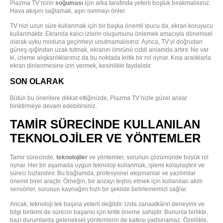
Plazma TV’nizin
soğuması
için arka tarafında yeterli boşluk bırakmalısınız.
Hava akışını sağlamak, aşırı ısınmayı önler.
TV’nizi uzun süre kullanmak için bir başka önemli ipucu da, ekran koruyucu
kullanmaktır. Ekranda kalıcı izlerin oluşumunu önlemek amacıyla dönemsel
olarak uyku moduna geçirmeyi unutmamalısınız. Ayrıca, TV’yi doğrudan
güneş ışığından uzak tutmak, ekranın ömrünü ciddi anlamda artırır. Ne var
ki, izleme alışkanlıklarımız da bu noktada kritik bir rol oynar. Kısa aralıklarla
ekran dinlenmesine izin vermek, kesinlikle faydalıdır.
SON OLARAK
Bütün bu önerilere dikkat ettiğinizde, Plazma TV’nizle güzel anılar
biriktirmeye devam edebilirsiniz.
TAMIR SÜRECINDE KULLANILAN
TEKNOLOJILER VE YÖNTEMLER
Tamir sürecinde,
teknolojiler
ve yöntemler, sorunun çözümünde büyük rol
oynar. Her bir aşamada uygun teknoloji kullanmak, işlemi kolaylaştırır ve
süreci hızlandırır. Bu bağlamda, profesyonel ekipmanlar ve yazılımlar
önemli birer araçtır. Örneğin, bir arızayı teşhis etmek için kullanılan akıllı
sensörler, sorunun kaynağını hızlı bir şekilde belirlememizi sağlar.
Ancak, teknoloji tek başına yeterli değildir. Usta zanaatkârın deneyimi ve
bilgi birikimi de sürecin başarısı için kritik öneme sahiptir. Bununla birlikte,
bazı durumlarda geleneksel yöntemlerin de katkısı yadsınamaz. Özellikle,