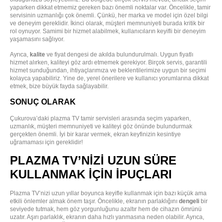
yaparken dikkat etmemiz gereken bazı önemli noktalar var. Öncelikle, tamir
servisinin uzmanlığı çok önemli. Çünkü, her marka ve model için özel bilgi
ve deneyim gereklidir. İkinci olarak, müşteri memnuniyeti burada kritik bir
rol oynuyor. Samimi bir hizmet alabilmek, kullanıcıların keyifli bir deneyim
yaşamasını sağlıyor.
Ayrıca,
kalite
ve fiyat dengesi de akılda bulundurulmalı. Uygun fiyatlı
hizmet alırken, kaliteyi göz ardı etmemek gerekiyor. Birçok servis, garantili
hizmet sunduğundan, ihtiyaçlarımıza ve beklentilerimize uygun bir seçimi
kolayca yapabiliriz. Yine de, yerel önerilere ve kullanıcı yorumlarına dikkat
etmek, bize büyük fayda sağlayabilir.
SONUÇ OLARAK
Çukurova’daki plazma TV tamir servisleri arasında seçim yaparken,
uzmanlık, müşteri memnuniyeti ve kaliteyi göz önünde bulundurmak
gerçekten önemli. İyi bir karar vermek, ekran keyfinizin kesintiye
uğramaması için gereklidir!
PLAZMA TV’NIZI UZUN SÜRE
KULLANMAK İÇIN İPUÇLARI
Plazma TV’nizi uzun yıllar boyunca keyifle kullanmak için bazı küçük ama
etkili önlemler almak önem taşır. Öncelikle, ekranın parlaklığını
dengeli
bir
seviyede tutmak, hem göz yorgunluğunu azaltır hem de cihazın ömrünü
uzatır. Aşırı parlaklık, ekranın daha hızlı yanmasına neden olabilir. Ayrıca,