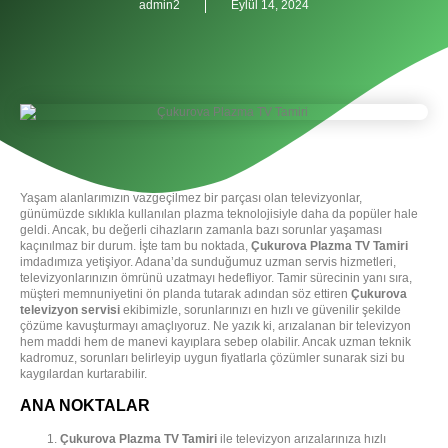
admin2
Eylül 14, 2024
Yaşam alanlarımızın vazgeçilmez bir parçası olan televizyonlar,
günümüzde sıklıkla kullanılan plazma teknolojisiyle daha da popüler hale
geldi. Ancak, bu değerli cihazların zamanla bazı sorunlar yaşaması
kaçınılmaz bir durum. İşte tam bu noktada,
Çukurova Plazma TV Tamiri
imdadımıza yetişiyor. Adana’da sunduğumuz uzman servis hizmetleri,
televizyonlarınızın ömrünü uzatmayı hedefliyor. Tamir sürecinin yanı sıra,
müşteri memnuniyetini ön planda tutarak adından söz ettiren
Çukurova
televizyon servisi
ekibimizle, sorunlarınızı en hızlı ve güvenilir şekilde
çözüme kavuşturmayı amaçlıyoruz. Ne yazık ki, arızalanan bir televizyon
hem maddi hem de manevi kayıplara sebep olabilir. Ancak uzman teknik
kadromuz, sorunları belirleyip uygun fiyatlarla çözümler sunarak sizi bu
kaygılardan kurtarabilir.
ANA NOKTALAR
Çukurova Plazma TV Tamiri
ile televizyon arızalarınıza hızlı