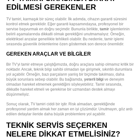
EDILMESI GEREKENLER
TV tamiri, karmaşık bir süreç olabilir. İlk adımda, cihazın garanti süresini
kontrol etmek gereklidir. Eğer garanti kapsamındaysa, profesyonel bir
servise başvurmak en doğru seçimdir. Bununla birlikte,
tamir
işlemlerinin
belirli aşamalarında dikkatli olmak gerektiğini unutmamalıyız. Örneğin,
elektriksel arızalar genellikle tehlikeli olabilir. Bu nedenle, tamir işlemi
sırasında güvenlik önlemlerine özen göstermek son derece önemlidir.
GEREKEN ARAÇLAR VE BILGILER
Bir TV’yi tamir etmeye çalıştığımızda, doğru araçlara sahip olmamız kritik bir
noktadır. Ancak, teknik bilgi sahibi olmadan işe girişmek, sıkıntılı durumlara
yol açabilir. Örneğin, bazı parçaların yanlış bir biçimde takılması, daha
büyük sorunlara sebep olabilir. Bu bağlamda,
yeterli bilgi
ve deneyim
olmadan hareket etmemek gerektiğini söyleyebiliriz. Tamir sırasında,
dikkatle hareket etmeli ve gerekirse bir uzmandan destek almayı
düşünmeliyiz.
Sonuç olarak, TV tamiri ciddi bir iştir. Risk almadan, gerektiğinde
profesyonel yardım almak her zaman en iyi çözümdür. Unutmayın, göz ardı
edilen detaylar ileride daha büyük problemlere yol açabilir.
TEKNIK SERVIS SEÇERKEN
NELERE DIKKAT ETMELISINIZ?