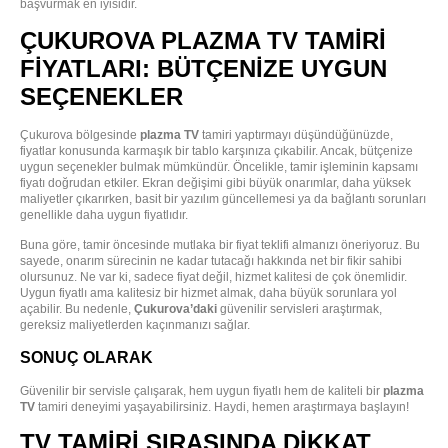
başvurmak en iyisidir.
ÇUKUROVA PLAZMA TV TAMIRI
FIYATLARI: BÜTÇENIZE UYGUN
SEÇENEKLER
Çukurova bölgesinde
plazma TV
tamiri yaptırmayı düşündüğünüzde,
fiyatlar konusunda karmaşık bir tablo karşınıza çıkabilir. Ancak, bütçenize
uygun seçenekler bulmak mümkündür. Öncelikle, tamir işleminin kapsamı
fiyatı doğrudan etkiler. Ekran değişimi gibi büyük onarımlar, daha yüksek
maliyetler çıkarırken, basit bir yazılım güncellemesi ya da bağlantı sorunları
genellikle daha uygun fiyatlıdır.
Buna göre, tamir öncesinde mutlaka bir fiyat teklifi almanızı öneriyoruz. Bu
sayede, onarım sürecinin ne kadar tutacağı hakkında net bir fikir sahibi
olursunuz. Ne var ki, sadece fiyat değil, hizmet kalitesi de çok önemlidir.
Uygun fiyatlı ama kalitesiz bir hizmet almak, daha büyük sorunlara yol
açabilir. Bu nedenle,
Çukurova’daki
güvenilir servisleri araştırmak,
gereksiz maliyetlerden kaçınmanızı sağlar.
SONUÇ OLARAK
Güvenilir bir servisle çalışarak, hem uygun fiyatlı hem de kaliteli bir
plazma
TV
tamiri deneyimi yaşayabilirsiniz. Haydi, hemen araştırmaya başlayın!
TV TAMIRI SIRASINDA DIKKAT