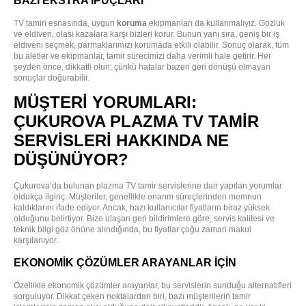
BAZI EKSTRA İPUÇLARI
TV tamiri esnasında, uygun
koruma
ekipmanları da kullanmalıyız. Gözlük
ve eldiven, olası kazalara karşı bizleri korur. Bunun yanı sıra, geniş bir iş
eldiveni seçmek, parmaklarımızı korumada etkili olabilir. Sonuç olarak, tüm
bu aletler ve ekipmanlar, tamir sürecimizi daha verimli hale getirir. Her
şeyden önce, dikkatli olun; çünkü hatalar bazen geri dönüşü olmayan
sonuçlar doğurabilir.
MÜŞTERI YORUMLARI:
ÇUKUROVA PLAZMA TV TAMIR
SERVISLERI HAKKINDA NE
DÜŞÜNÜYOR?
Çukurova’da bulunan plazma TV tamir servislerine dair yapılan yorumlar
oldukça ilginç. Müşteriler, genellikle onarım süreçlerinden memnun
kaldıklarını ifade ediyor. Ancak, bazı kullanıcılar fiyatların biraz yüksek
olduğunu belirtiyor. Bize ulaşan geri bildirimlere göre, servis kalitesi ve
teknik bilgi göz önüne alındığında, bu fiyatlar çoğu zaman makul
karşılanıyor.
EKONOMIK ÇÖZÜMLER ARAYANLAR IÇIN
Özellikle ekonomik çözümler arayanlar, bu servislerin sunduğu alternatifleri
sorguluyor. Dikkat çeken noktalardan biri, bazı müşterilerin tamir