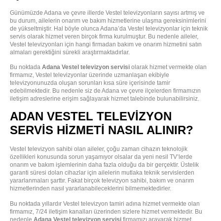
Günümüzde Adana ve çevre illerde Vestel televizyonların sayısı artmış ve
bu durum, ailelerin onarım ve bakım hizmetlerine ulaşma gereksinimlerini
de yükseltmiştir. Hal böyle olunca Adana’da Vestel televizyonlar için teknik
servis olarak hizmet veren birçok firma kurulmuştur. Bu nedenle aileler,
Vestel televizyonları için hangi firmadan bakım ve onarım hizmetini satın
almaları gerektiğini sürekli araştırmaktadırlar.
Bu noktada
Adana Vestel televizyon servisi
olarak hizmet vermekte olan
firmamız, Vestel televizyonlar üzerinde uzmanlaşan ekibiyle
televizyonunuzda oluşan sorunları kısa süre içerisinde tamir
edebilmektedir. Bu nedenle siz de Adana ve çevre ilçelerden firmamızın
iletişim adreslerine erişim sağlayarak hizmet talebinde bulunabilirsiniz.
ADAN VESTEL TELEVIZYON
SERVIS HIZMETI NASIL ALINIR?
Vestel televizyon sahibi olan aileler, çoğu zaman cihazın teknolojik
özellikleri konusunda sorun yaşamıyor olsalar da yeni nesil TV’lerde
onarım ve bakım işlemlerinin daha fazla olduğu da bir gerçektir. Üstelik
garanti süresi dolan cihazlar için ailelerin mutlaka teknik servislerden
yararlanmaları şarttır. Fakat birçok televizyon sahibi, bakım ve onarım
hizmetlerinden nasıl yararlanabileceklerini bilmemektedirler.
Bu noktada yıllardır Vestel televizyon tamiri adına hizmet vermekte olan
firmamız, 7/24 iletişim kanalları üzerinden sizlere hizmet vermektedir. Bu
nedenle
Adana Vestel televizyon servisi
firmamızı arayarak hizmet