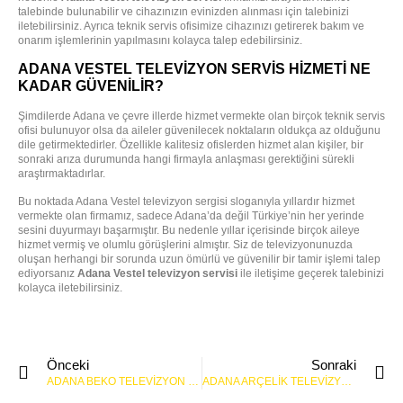
talebinde bulunabilir ve cihazınızın evinizden alınması için talebinizi
iletebilirsiniz. Ayrıca teknik servis ofisimize cihazınızı getirerek bakım ve
onarım işlemlerinin yapılmasını kolayca talep edebilirsiniz.
ADANA VESTEL TELEVIZYON SERVIS HIZMETI NE
KADAR GÜVENILIR?
Şimdilerde Adana ve çevre illerde hizmet vermekte olan birçok teknik servis
ofisi bulunuyor olsa da aileler güvenilecek noktaların oldukça az olduğunu
dile getirmektedirler. Özellikle kalitesiz ofislerden hizmet alan kişiler, bir
sonraki arıza durumunda hangi firmayla anlaşması gerektiğini sürekli
araştırmaktadırlar.
Bu noktada Adana Vestel televizyon sergisi sloganıyla yıllardır hizmet
vermekte olan firmamız, sadece Adana’da değil Türkiye’nin her yerinde
sesini duyurmayı başarmıştır. Bu nedenle yıllar içerisinde birçok aileye
hizmet vermiş ve olumlu görüşlerini almıştır. Siz de televizyonunuzda
oluşan herhangi bir sorunda uzun ömürlü ve güvenilir bir tamir işlemi talep
ediyorsanız
Adana Vestel televizyon servisi
ile iletişime geçerek talebinizi
kolayca iletebilirsiniz.
Önceki
Sonraki
ADANA BEKO TELEVIZYON SERVISI
ADANA ARÇELIK TELEVIZYON SERVISI